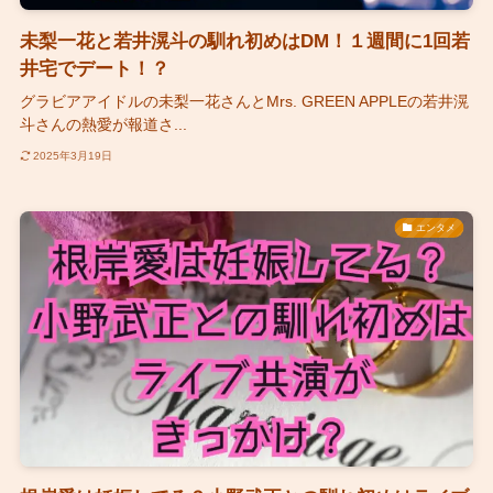
未梨一花と若井滉斗の馴れ初めはDM！１週間に1回若
井宅でデート！？
グラビアアイドルの未梨一花さんとMrs. GREEN APPLEの若井滉
斗さんの熱愛が報道さ...
2025年3月19日
エンタメ