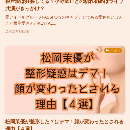
根岸愛は妊娠してる？小野武正との馴れ初めはライブ
共演がきっかけ？
元アイドルグループPASSPO☆のキャプテンである愛称あいぽん
こと根岸愛さんがKEYTAL...
2025年3月10日
エンタメ
松岡茉優が整形した？はデマ！顔が変わったとされる
理由【４選】