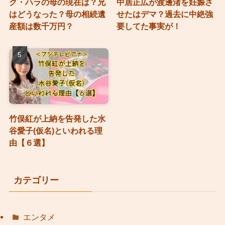
ク・ハラの母の現在は？兄
中居正広が渡邊渚を妊娠さ
はどうなった？母の相続遺
せたはデマ？過去に中絶強
産額は数千万円？
要してた事実が！
竹俣紅が上納を告発した水
谷愛子(仮名)といわれる理
由【６選】
カテゴリー
エンタメ