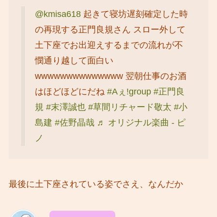
@kmisa618
起きて寝坊遅刻確定した時
の再現する正門良規さん スロー外して
土下座でお出迎えするまでの流れが不
憫通り越して面白い
wwwwwwwwwwwwww 翌朝仕事のお酒
はほどほどにだね
#Aぇǃgroup
#正門良
規
#末澤誠也
#草間リチャード敬太
#小
島建
#佐野晶哉
♬ オリジナル楽曲 - ピ
ノ
最後に土下座されている姿でさえ、なんだか