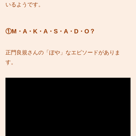
いるようです。
①M・A・K・A・S・A・D・O？
正門良規さんの「ぽや」なエピソードがありま
す。