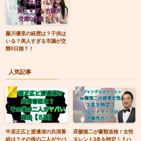
藤川優里の経歴は？子供は
いる？美人すぎる市議が交
際0日婚？！
人気記事
中居正広と渡邊渚の共演番
斉藤慎二が書類送検！女性
組は？その後の二人がヤバ
タレント3名を特定！？ハ