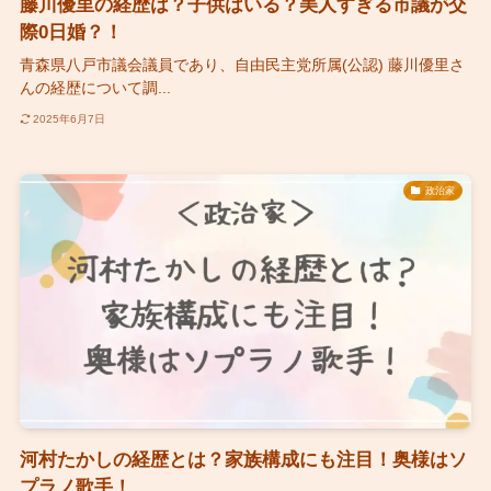
藤川優里の経歴は？子供はいる？美人すぎる市議が交
際0日婚？！
青森県八戸市議会議員であり、自由民主党所属(公認) 藤川優里さ
んの経歴について調...
2025年6月7日
政治家
河村たかしの経歴とは？家族構成にも注目！奥様はソ
プラノ歌手！