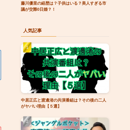
藤川優里の経歴は？子供はいる？美人すぎる市
議が交際0日婚？！
人気記事
中居正広と渡邊渚の共演番組は？その後の二人
がヤバい理由【５選】