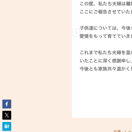
引用：
しゅ