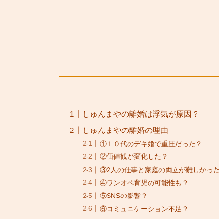
しゅんまやの離婚は浮気が原因？
しゅんまやの離婚の理由
①１０代のデキ婚で重圧だった？
②価値観が変化した？
③2人の仕事と家庭の両立が難しかっ
④ワンオペ育児の可能性も？
⑤SNSの影響？
⑥コミュニケーション不足？