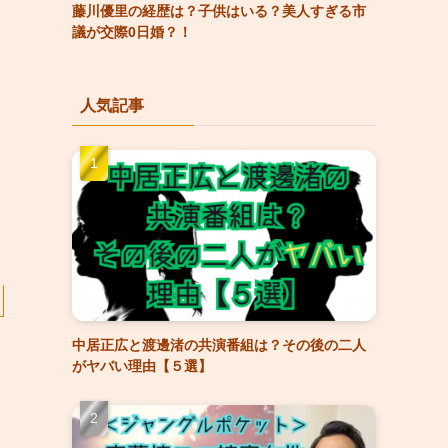
藤川優里の経歴は？子供はいる？美人すぎる市
議が交際0日婚？！
人気記事
中居正広と渡邊渚の共演番組は？その後の二人
がヤバい理由【５選】