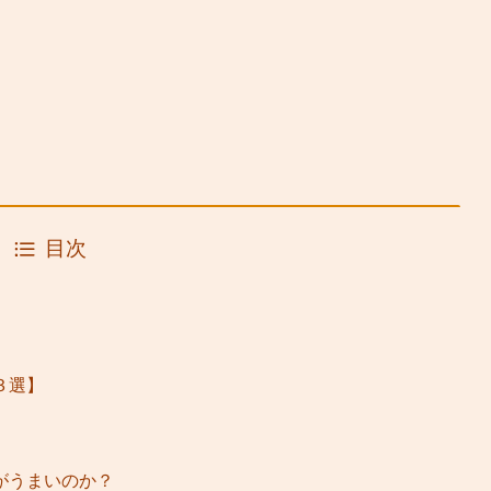
目次
３選】
がうまいのか？