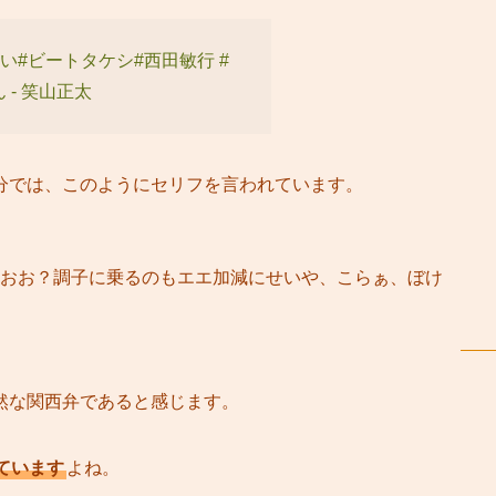
怖い
#ビートタケシ
#西田敏行
#
 - 笑山正太
分では、このようにセリフを言われています。
おお？調子に乗るのもエエ加減にせいや、こらぁ、ぼけ
然な関西弁であると感じます。
ています
よね。