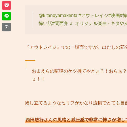
@kitanoyamakenta
#アウトレイジ
#映画
#
怖い話
#関西弁
♬ オリジナル楽曲 - キタやん
『アウトレイジ』での一場面ですが、出だしの部
おまえらの喧嘩のケツ持てやとぉ？！おらぁ？
ぇ！！
捲し立てるようなセリフがかなり流暢でとても自
西田敏行さんの風格と威圧感で非常に怖さが増し