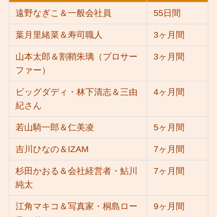
遠野なぎこ＆一般会社員
55日間
葉月里緒菜＆寿司職人
3ヶ月間
山本太郎＆割鞘朱璃（プロサー
3ヶ月間
ファー）
ビッグダディ・林下清志＆三由
4ヶ月間
紀さん
若山騎一郎＆仁美凌
5ヶ月間
吉川ひなの＆IZAM
7ヶ月間
杉田かおる＆会社経営者・鮎川
7ヶ月間
純太
江角マキコ＆写真家・桐島ロー
9ヶ月間