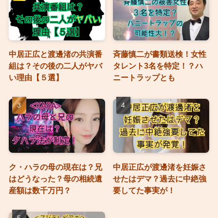
中居正広と渡邊渚の共演番
斉藤慎二が書類送検！女性
組は？その後の二人がヤバ
タレント3名を特定！？ハ
い理由【５選】
ニートラップとも
ク・ハラの母の現在は？兄
中居正広が渡邊渚を妊娠さ
はどうなった？母の相続遺
せたはデマ？過去に中絶強
産額は数千万円？
要してた事実が！