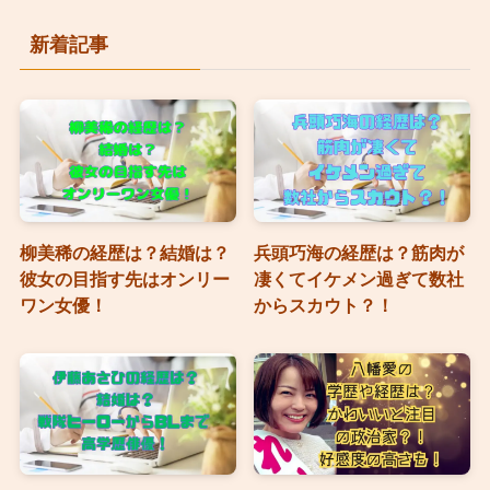
新着記事
柳美稀の経歴は？結婚は？
兵頭巧海の経歴は？筋肉が
彼女の目指す先はオンリー
凄くてイケメン過ぎて数社
ワン女優！
からスカウト？！