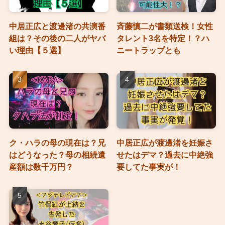
中居正広と渡邊渚の共演番
斉藤慎二が書類送検！女性
組は？その後の二人がヤバ
タレント3名を特定！？ハ
い理由【５選】
ニートラップとも
ク・ハラの母の現在は？兄
中居正広が渡邊渚を妊娠さ
はどうなった？母の相続遺
せたはデマ？過去に中絶強
産額は数千万円？
要してた事実が！