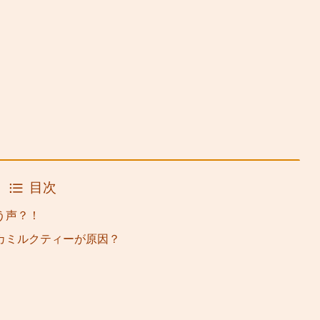
目次
う声？！
カミルクティーが原因？