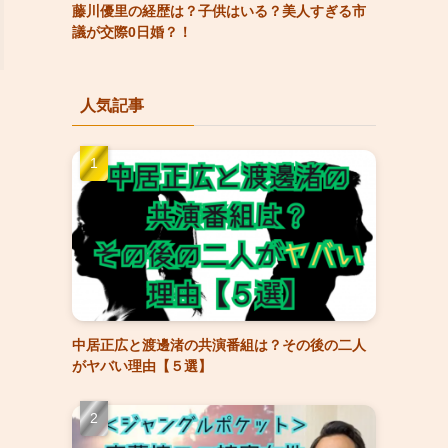
藤川優里の経歴は？子供はいる？美人すぎる市
議が交際0日婚？！
人気記事
中居正広と渡邊渚の共演番組は？その後の二人
がヤバい理由【５選】