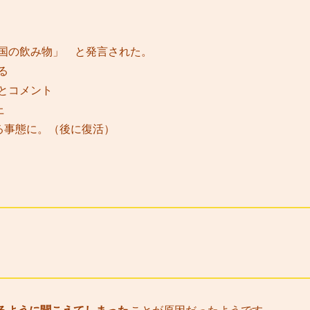
国の飲み物」 と発言された。
る
とコメント
上
結する事態に。（後に復活）