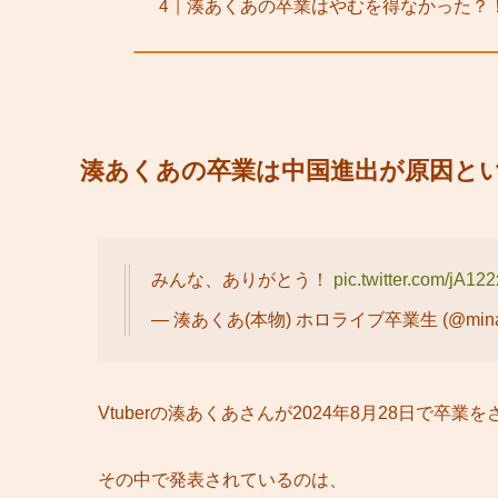
湊あくあの卒業はやむを得なかった？
湊あくあの卒業は中国進出が原因と
みんな、ありがとう！
pic.twitter.com/jA12
— 湊あくあ(本物) ホロライブ卒業生 (@minat
Vtuberの湊あくあさんが2024年8月28日で卒業
その中で発表されているのは、